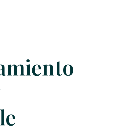
amiento
y
le